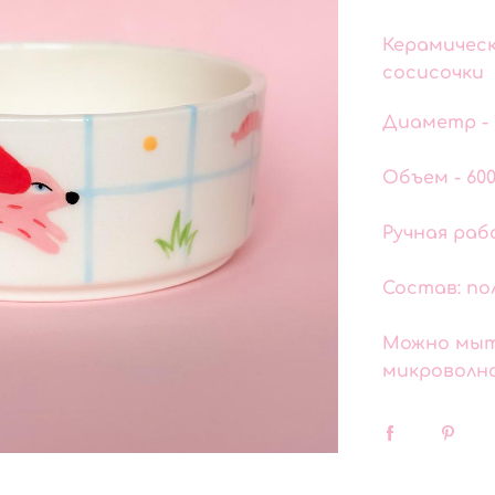
Керамическ
сосисочки
Диаметр - 
Объем - 60
Ручная ра
Состав: по
Можно мыт
микроволно