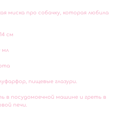
ая миска про собачку, которая любила
14 см
0 мл
бота
луфарфор, пищевые глазури.
ь в посудомоечной машине и греть в
вой печи.