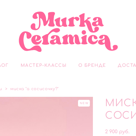
ЛОГ
МАСТЕР-КЛАССЫ
О БРЕНДЕ
ДОСТА
и
>
миска "а сосисочку?"
МИСК
NEW
СОСИ
2 900 pуб.