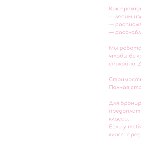
Как проход
— лепим и
— расписыв
— расслабл
Мы работае
чтобы был
спокойно. 
Стоимость
Полная сто
Для бронир
предоплата
класса.
Если у теб
класс, пре