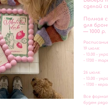
Выбери т
сделай с
Полная с
для бро
— 1000 р.
Расписание
19 июля:
- 13.00 - у
- 17.00 - та
26 июля:
- 13.00 - у
- 17.00 - к
Все формат
будем рядо