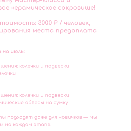
ему мастер-класса и
вое керамическое сокровище!
тоимость: 3000 ₽ / человек,
нирования места предоплата
 на июль:
крашения: колечки и подвески
релочки
крашения: колечки и подвески
ерамические обвесы на сумку
ы подходят даже для новичков — мы
м на каждом этапе.