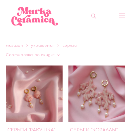
магазин
>
украшения
>
серьги
Сортировка:
по скидке
СЕРЬГИ "РАКУШКА"
СЕРЬГИ "КОРАЛЛЫ"