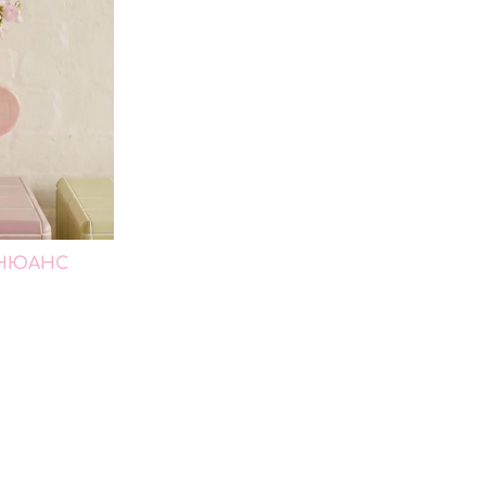
*НЮАНС