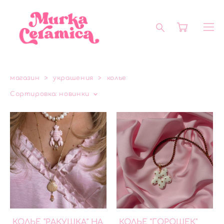
магазин
>
украшения
>
колье
Сортировка:
новинки
КОЛЬЕ "РАКУШКА" НА
КОЛЬЕ "ГОРОШЕК"