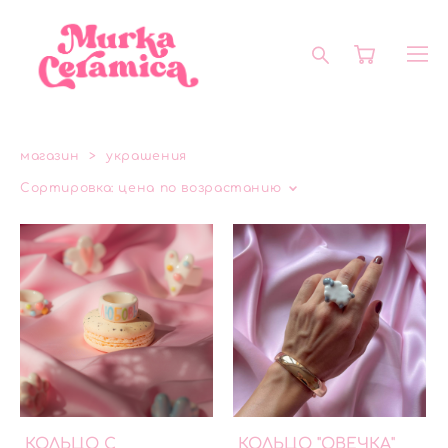
магазин
>
украшения
Сортировка:
цена по возрастанию
КОЛЬЦО С
КОЛЬЦО "ОВЕЧКА"