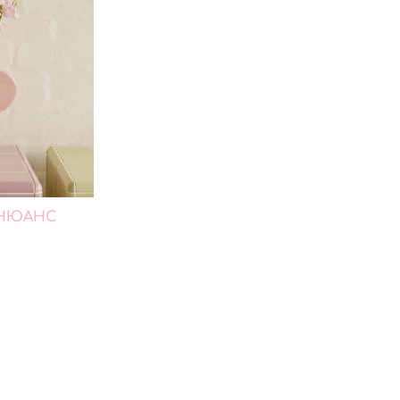
*НЮАНС